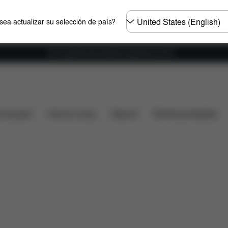
Seleccione
ea actualizar su selección de país?
el
país
Envío gratuito para pedidos superiores a 60 €.
¿Qué incluye?
Descargas
Preguntas frecuentes
P
s de paseo
Home & Living
Deporte
Mochila portabebés