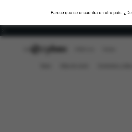
Parece que se encuentra en otro país. ¿Des
Carreras
CYBEX Club
CYBEX Live
Tiendas
Características
Medidas
BEEZY 2023
News
Sillas de coche
Cochecitos y silla