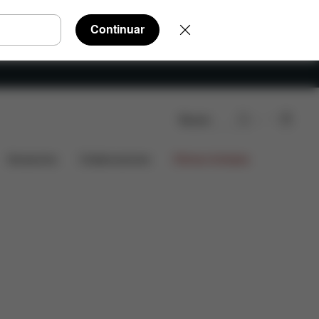
Continuar
Buscar
iezas de recambio
Valoraciones
Accesorios
Colaboraciones
Ofertas limitadas