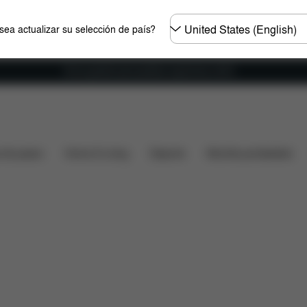
Seleccione
ea actualizar su selección de país?
el
país
Envío gratuito para pedidos superiores a 60 €.
lidad con el coche
Medidas
¿Qué incluye?
Desca
s de paseo
Home & Living
Deporte
Mochila portabebés