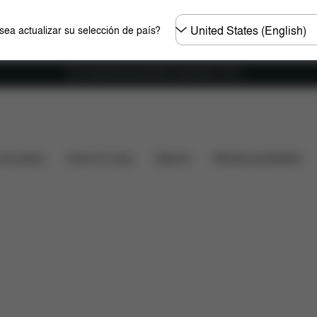
Seleccione
ea actualizar su selección de país?
el
país
Envío gratuito para pedidos superiores a 60 €.
idad con el coche
Medidas
¿Qué incluye?
Descar
s de paseo
Home & Living
Deporte
Mochila portabebés