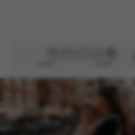
Esta calificaci
Traducido del ing
No ayudó
¡Perfecto!