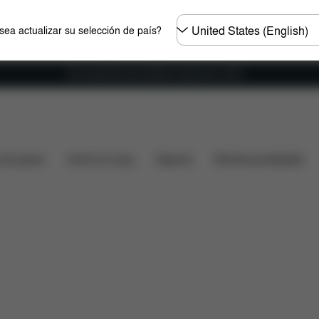
Seleccione
ea actualizar su selección de país?
el
país
Envío gratuito para pedidos superiores a 60 €.
raciones
s de paseo
Home & Living
Deporte
Mochila portabebés