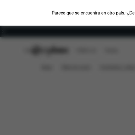
Parece que se encuentra en otro país. ¿Des
Carreras
CYBEX Club
CYBEX Live
Tiendas
Piezas de recambio
Valo
Saco cubrepiés Z
News
Sillas de coche
Cochecitos y silla