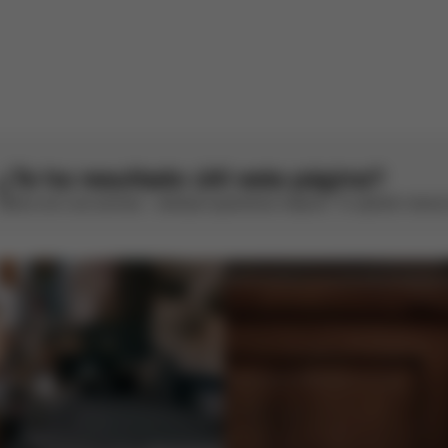
ón se presentó sin un comentario escrito (126873).
lés por AWS
Ver original
¿Te ha resultado útil esta página?
Valora con una sonrisa – siempre queremos mejorar. Tu opinión marca l