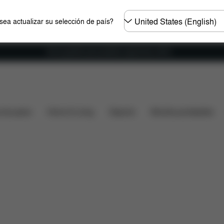
Seleccione
ea actualizar su selección de país?
el
país
Envío gratuito para pedidos superiores a 60 €.
¿Qué incluye?
Descargas
Preguntas frecuentes
s de paseo
Home & Living
Deporte
Mochila portabebés