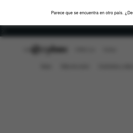
Parece que se encuentra en otro país. ¿Des
Carreras
CYBEX Club
CYBEX Live
Tiendas
Características
Medidas
SNOGGA MINI 2
News
Sillas de coche
Cochecitos y silla