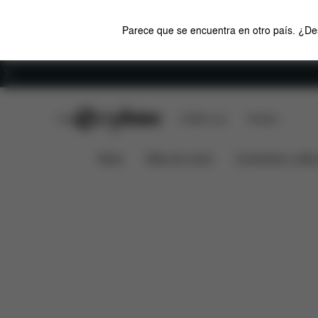
Parece que se encuentra en otro país. ¿Des
Carreras
CYBEX Club
CYBEX Live
Tiendas
Características
Med
CLICK & FOLD 4-IN-1
News
Sillas de coche
Cochecitos y silla