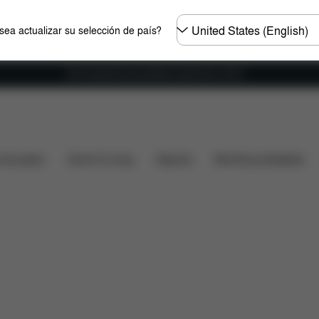
Seleccione
ea actualizar su selección de país?
el
país
Envío gratuito para pedidos superiores a 60 €.
idas
¿Qué incluye?
Descargas
Preguntas frecuen
s de paseo
Home & Living
Deporte
Mochila portabebés