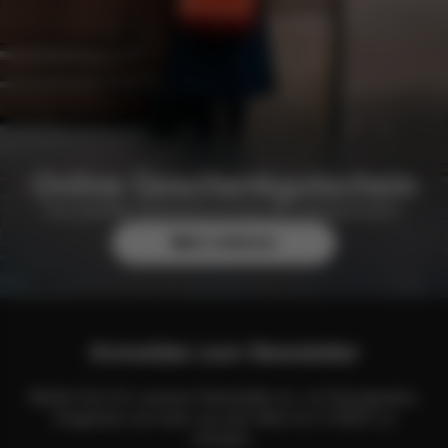
Online Geschenkgutschein
Das perfekte Geschenk für fast alle Gelegenheiten.
Mehr erfahren
Anmelden zum Newsletter
Melde Dich für unseren Newsletter an, um Neuigkeiten,
Angebote und mehr aus der Welt von CYBEX zu
erhalten.