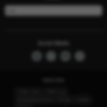
E-Mail
Social Media
Quick Links
CYBEX Club
CYBEX Live
Geschenkgutscheine
Kontakt
Händler