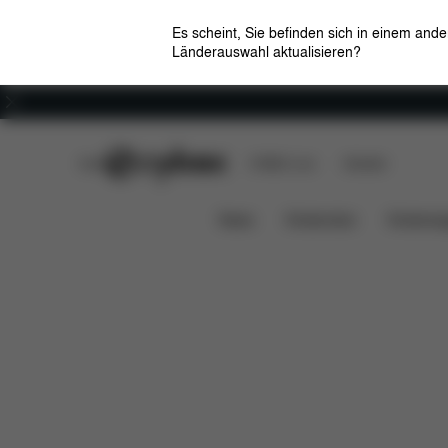
Es scheint, Sie befinden sich in einem and
Länderauswahl aktualisieren?
Karriere
CYBEX Club
CYBEX Live
Händler
Features
Maße
Lieferumfa
IRIS STUHL
News
Kindersitze
Kinderwa