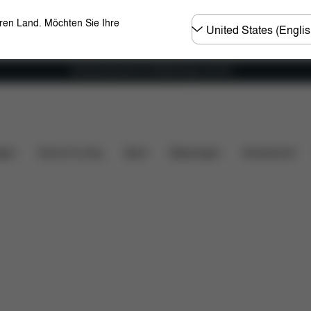
Land
eren Land. Möchten Sie Ihre
wählen
Versandkostenfrei für Bestellungen ab 60 €
ng
Downloads
FAQ
Ersatzteile
Bewertungen
gen
Home & Living
Sport
Babytragen
Accessoires