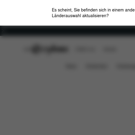
Es scheint, Sie befinden sich in einem and
Länderauswahl aktualisieren?
Karriere
CYBEX Club
CYBEX Live
Händler
Features
Maße
Li
Mios Sitzpaket (2025)
News
Kindersitze
Kinderwa