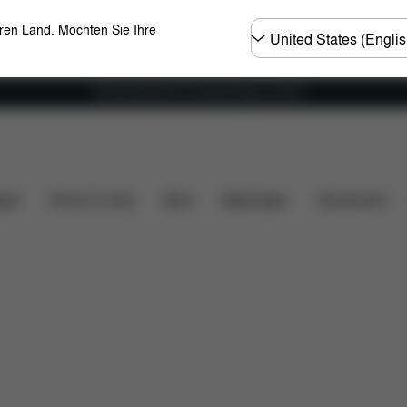
Land
eren Land. Möchten Sie Ihre
wählen
Versandkostenfrei für Bestellungen ab 60 €
lität
Installation
Maße
Lieferumfang
Downlo
gen
Home & Living
Sport
Babytragen
Accessoires