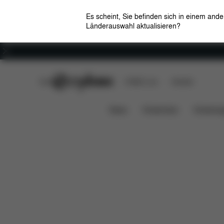
Es scheint, Sie befinden sich in einem and
Länderauswahl aktualisieren?
Karriere
CYBEX Club
CYBEX Live
Händler
Features
Fahrzeugkompatibi
Sirona Z2 i-Size
News
Kindersitze
Kinderwa