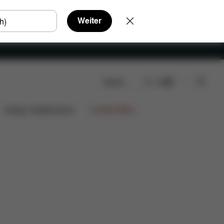
Weiter
Suche
DE
ads
FAQ
Ersatzteile
Bewertungen
Design Collaborations
Limited Offers